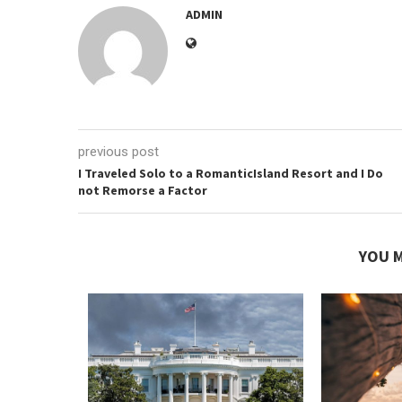
ADMIN
previous post
I Traveled Solo to a RomanticIsland Resort and I Do
not Remorse a Factor
YOU M