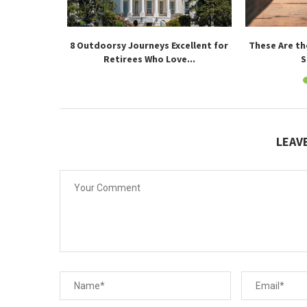
o Have Your
8 Outdoorsy Journeys Excellent for
These Are th
old...
Retirees Who Love...
S
LEAV