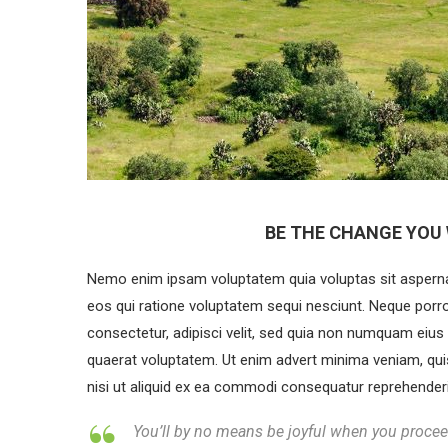
BE THE CHANGE YOU 
Nemo enim ipsam voluptatem quia voluptas sit aspernat
eos qui ratione voluptatem sequi nesciunt. Neque porr
consectetur, adipisci velit, sed quia non numquam eiu
quaerat voluptatem. Ut enim advert minima veniam, qui
nisi ut aliquid ex ea commodi consequatur reprehenderit 
You’ll by no means be joyful when you procee